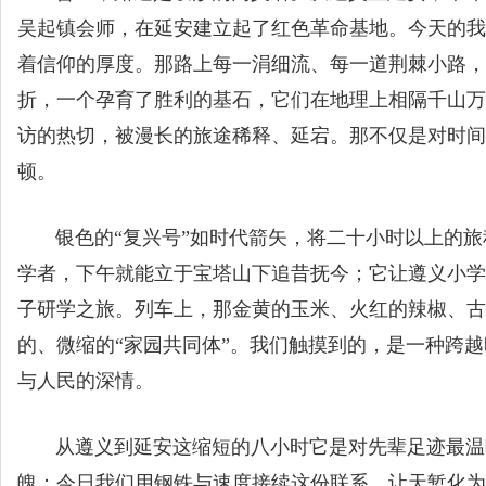
吴起镇会师，在延安建立起了红色革命基地。今天的我
着信仰的厚度。那路上每一涓细流、每一道荆棘小路，
折，一个孕育了胜利的基石，它们在地理上相隔千山万
访的热切，被漫长的旅途稀释、延宕。那不仅是对时间
顿。
银色的“复兴号”如时代箭矢，将二十小时以上的旅
学者，下午就能立于宝塔山下追昔抚今；它让遵义小学
子研学之旅。列车上，那金黄的玉米、火红的辣椒、古
的、微缩的“家园共同体”。我们触摸到的，是一种跨
与人民的深情。
从遵义到延安这缩短的八小时它是对先辈足迹最温暖
魄；今日我们用钢铁与速度接续这份联系，让天堑化为