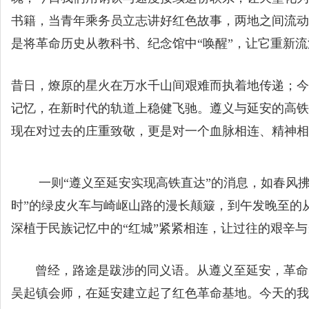
书籍，当青年乘务员立志讲好红色故事，两地之间流动
是将革命历史从教科书、纪念馆中“唤醒”，让它重新
昔日，燎原的星火在万水千山间艰难而执着地传递；今
记忆，在新时代的轨道上稳健飞驰。遵义与延安的高铁
现在对过去的庄重致敬，更是对一个血脉相连、精神相
一则“遵义至延安实现高铁直达”的消息，如春风拂
时”的绿皮火车与崎岖山路的漫长颠簸，到午发晚至的
深植于民族记忆中的“红城”紧紧相连，让过往的艰辛
曾经，路途是跋涉的同义语。从遵义至延安，革命先
吴起镇会师，在延安建立起了红色革命基地。今天的我