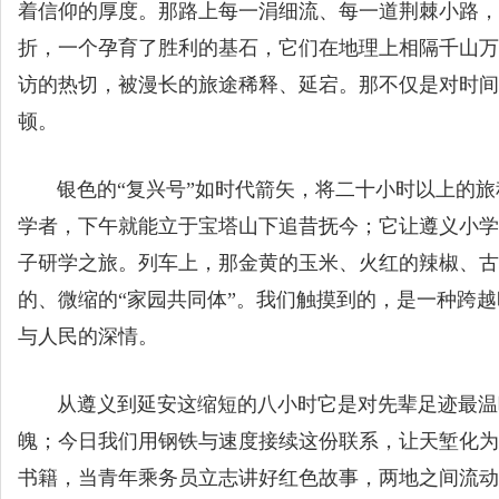
着信仰的厚度。那路上每一涓细流、每一道荆棘小路，
折，一个孕育了胜利的基石，它们在地理上相隔千山万
访的热切，被漫长的旅途稀释、延宕。那不仅是对时间
顿。
银色的“复兴号”如时代箭矢，将二十小时以上的旅
学者，下午就能立于宝塔山下追昔抚今；它让遵义小学
子研学之旅。列车上，那金黄的玉米、火红的辣椒、古
的、微缩的“家园共同体”。我们触摸到的，是一种跨
与人民的深情。
从遵义到延安这缩短的八小时它是对先辈足迹最温暖
魄；今日我们用钢铁与速度接续这份联系，让天堑化为
书籍，当青年乘务员立志讲好红色故事，两地之间流动