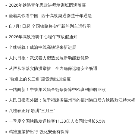
2026年铁路青年思政讲师培训班圆满落幕
■
坐着高铁看中国--西十高铁架通秦楚千年通途
■
自7月1日起 全国铁路将实行新的列车运行图
■
2026年高铁招聘中心端午节放假通知
■
全线铺轨！成渝中线高铁迎来新进展
■
人民日报：武汉着力塑造发展新动能新优势
■
从严从细落实防洪举措，全力确保运输安全畅通
■
“轨道上的长三角”建设跑出加速度
■
一路向新！中铁集装箱全链条保障中欧班列驰骋亚欧
■
人民日报海外版：位于福建省福州市的福州港口后方铁路敖江特大
■
八桂春正好 歌满“三月三”
■
一季度全国铁路发送旅客11.33亿人次同比增长5.5%
■
精准施策护出行 强化安全有保障
■